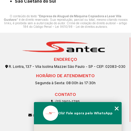
São Caetano do Sul
O conteúdo do texto "
Empresa de Aluguel de Máquina Copiadora a Laser Vila
Gustavo
" é de direito reservado. Sua reprodução, parcial ou total, mesmo citando nossos
links, é proibida sem a autorização do autor. Crime de violação de direito autoral – artigo
184 do Código Penal –
Lei 9610/98 - Lei de direitos autorais
.
ENDEREÇO
R. Lontra, 137 - Vila Isolina Mazzei São Paulo - SP - CEP: 02083-030
HORÁRIO DE ATENDIMENTO
Segunda à Sexta: 08:00h às 17:30h
CONTATO
(11) 2901-1785
(11) 99239-1832
Olá! Fale agora pelo WhatsApp
atendimento@santeccopiadoras.com.br
MENU