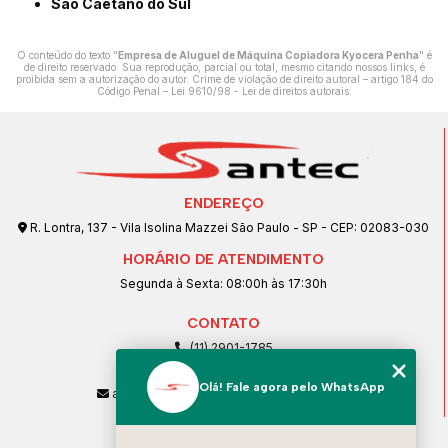
São Caetano do Sul
O conteúdo do texto "
Empresa de Aluguel de Máquina Copiadora Kyocera Penha
" é
de direito reservado. Sua reprodução, parcial ou total, mesmo citando nossos links, é
proibida sem a autorização do autor. Crime de violação de direito autoral – artigo 184 do
Código Penal –
Lei 9610/98 - Lei de direitos autorais
.
ENDEREÇO
R. Lontra, 137 - Vila Isolina Mazzei São Paulo - SP - CEP: 02083-030
HORÁRIO DE ATENDIMENTO
Segunda à Sexta: 08:00h às 17:30h
CONTATO
(11) 2901-1785
(11) 99239-1832
Olá! Fale agora pelo WhatsApp
atendimento@santeccopiadoras.com.br
MENU