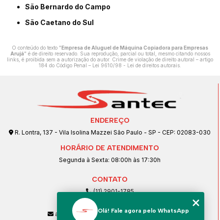
São Bernardo do Campo
São Caetano do Sul
O conteúdo do texto "
Empresa de Aluguel de Máquina Copiadora para Empresas
Arujá
" é de direito reservado. Sua reprodução, parcial ou total, mesmo citando nossos
links, é proibida sem a autorização do autor. Crime de violação de direito autoral – artigo
184 do Código Penal –
Lei 9610/98 - Lei de direitos autorais
.
ENDEREÇO
R. Lontra, 137 - Vila Isolina Mazzei São Paulo - SP - CEP: 02083-030
HORÁRIO DE ATENDIMENTO
Segunda à Sexta: 08:00h às 17:30h
CONTATO
(11) 2901-1785
(11) 99239-1832
Olá! Fale agora pelo WhatsApp
atendimento@santeccopiadoras.com.br