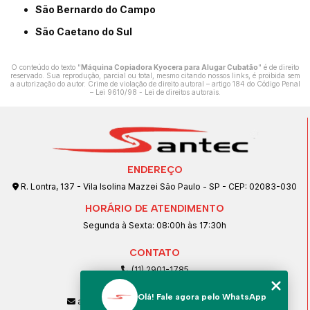
São Bernardo do Campo
São Caetano do Sul
O conteúdo do texto "
Máquina Copiadora Kyocera para Alugar Cubatão
" é de direito
reservado. Sua reprodução, parcial ou total, mesmo citando nossos links, é proibida sem
a autorização do autor. Crime de violação de direito autoral – artigo 184 do Código Penal
–
Lei 9610/98 - Lei de direitos autorais
.
ENDEREÇO
R. Lontra, 137 - Vila Isolina Mazzei São Paulo - SP - CEP: 02083-030
HORÁRIO DE ATENDIMENTO
Segunda à Sexta: 08:00h às 17:30h
CONTATO
(11) 2901-1785
(11) 99239-1832
Olá! Fale agora pelo WhatsApp
atendimento@santeccopiadoras.com.br