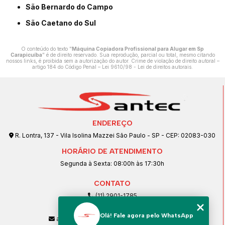
São Bernardo do Campo
São Caetano do Sul
O conteúdo do texto "
Máquina Copiadora Profissional para Alugar em Sp
Carapicuíba
" é de direito reservado. Sua reprodução, parcial ou total, mesmo citando
nossos links, é proibida sem a autorização do autor. Crime de violação de direito autoral –
artigo 184 do Código Penal –
Lei 9610/98 - Lei de direitos autorais
.
ENDEREÇO
R. Lontra, 137 - Vila Isolina Mazzei São Paulo - SP - CEP: 02083-030
HORÁRIO DE ATENDIMENTO
Segunda à Sexta: 08:00h às 17:30h
CONTATO
(11) 2901-1785
(11) 99239-1832
Olá! Fale agora pelo WhatsApp
atendimento@santeccopiadoras.com.br