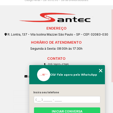
Código Penal –
Lei 9610/98 - Lei de direitos autorais
.
ENDEREÇO
R. Lontra, 137 - Vila Isolina Mazzei São Paulo - SP - CEP: 02083-030
HORÁRIO DE ATENDIMENTO
Segunda à Sexta: 08:00h às 17:30h
CONTATO
(11) 2901-1785
(11) 99239-1832
Olá! Fale agora pelo WhatsApp
atendimento@santeccopiadoras.com.br
MENU
Insira seu telefone
Home
Empresa
SERVIÇOS
INICIAR CONVERSA