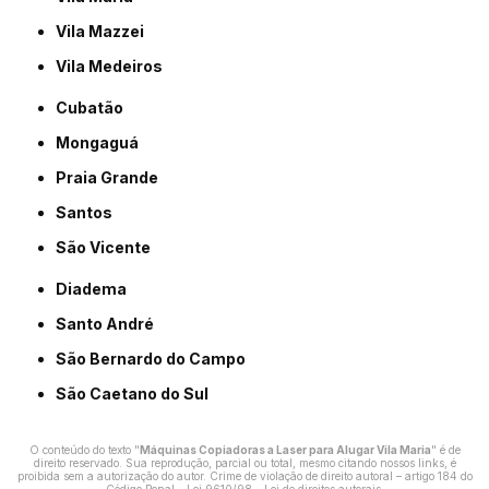
Vila Mazzei
Vila Medeiros
Cubatão
Mongaguá
Praia Grande
Santos
São Vicente
Diadema
Santo André
São Bernardo do Campo
São Caetano do Sul
O conteúdo do texto "
Máquinas Copiadoras a Laser para Alugar Vila Maria
" é de
direito reservado. Sua reprodução, parcial ou total, mesmo citando nossos links, é
proibida sem a autorização do autor. Crime de violação de direito autoral – artigo 184 do