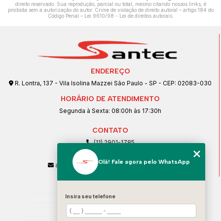
direito reservado. Sua reprodução, parcial ou total, mesmo citando nossos links, é
proibida sem a autorização do autor. Crime de violação de direito autoral – artigo 184 do
Código Penal –
Lei 9610/98 - Lei de direitos autorais
.
ENDEREÇO
R. Lontra, 137 - Vila Isolina Mazzei São Paulo - SP - CEP: 02083-030
HORÁRIO DE ATENDIMENTO
Segunda à Sexta: 08:00h às 17:30h
CONTATO
(11) 2901-1785
(11) 99239-1832
Olá! Fale agora pelo WhatsApp
atendimento@santeccopiadoras.com.br
MENU
Home
Insira seu telefone
Empresa