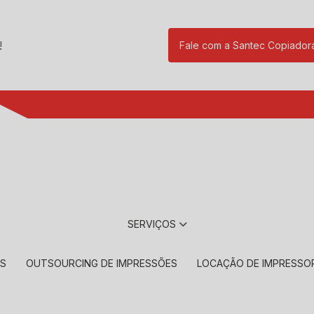
!
Fale com a Santec Copiador
(11) 2901-17
SERVIÇOS
RS
OUTSOURCING DE IMPRESSÕES
LOCAÇÃO DE IMPRESSO