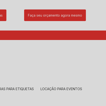
as
Faça seu orçamento agora mesmo
85
(11) 99239-1832
atendimento@santeccopiadoras.com.br
RAS PARA ETIQUETAS
LOCAÇÃO PARA EVENTOS