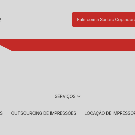
!
Fale com a Santec Copiador
(11) 2901-17
SERVIÇOS
RS
OUTSOURCING DE IMPRESSÕES
LOCAÇÃO DE IMPRESSO