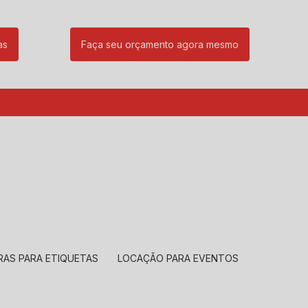
as
Faça seu orçamento agora mesmo
85
(11) 99239-1832
atendimento@santeccopiadoras.com.br
RAS PARA ETIQUETAS
LOCAÇÃO PARA EVENTOS