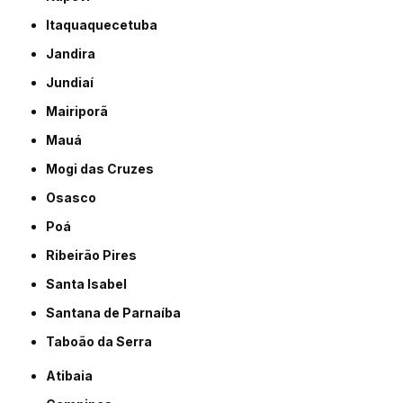
Itaquaquecetuba
Jandira
Jundiaí
Mairiporã
Mauá
Mogi das Cruzes
Osasco
Poá
Ribeirão Pires
Santa Isabel
Santana de Parnaíba
Taboão da Serra
Atibaia