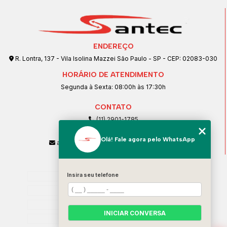
ENDEREÇO
R. Lontra, 137 - Vila Isolina Mazzei São Paulo - SP - CEP: 02083-030
HORÁRIO DE ATENDIMENTO
Segunda à Sexta: 08:00h às 17:30h
CONTATO
(11) 2901-1785
(11) 99239-1832
Olá! Fale agora pelo WhatsApp
atendimento@santeccopiadoras.com.br
MENU
Insira seu telefone
Home
Empresa
SERVIÇOS
INICIAR CONVERSA
Contato