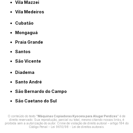
Vila Mazzei
Vila Medeiros
Cubatão
Mongaguá
Praia Grande
Santos
São Vicente
Diadema
Santo André
São Bernardo do Campo
São Caetano do Sul
O conteúdo do texto "
Máquinas Copiadoras Kyocera para Alugar Perdizes
" é de
direito reservado. Sua reprodução, parcial ou total, mesmo citando nossos links, é
proibida sem a autorização do autor. Crime de violação de direito autoral – artigo 184 do
Código Penal –
Lei 9610/98 - Lei de direitos autorais
.