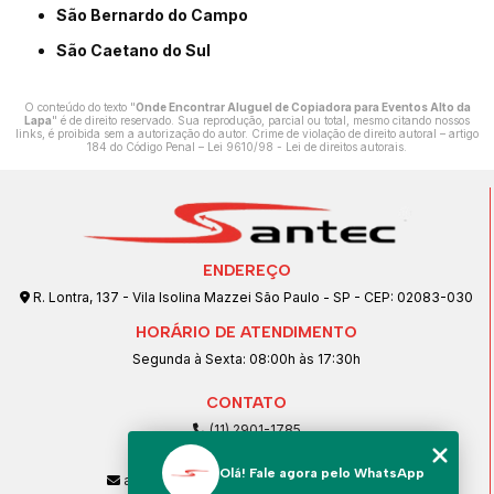
São Bernardo do Campo
São Caetano do Sul
O conteúdo do texto "
Onde Encontrar Aluguel de Copiadora para Eventos Alto da
Lapa
" é de direito reservado. Sua reprodução, parcial ou total, mesmo citando nossos
links, é proibida sem a autorização do autor. Crime de violação de direito autoral – artigo
184 do Código Penal –
Lei 9610/98 - Lei de direitos autorais
.
ENDEREÇO
R. Lontra, 137 - Vila Isolina Mazzei São Paulo - SP - CEP: 02083-030
HORÁRIO DE ATENDIMENTO
Segunda à Sexta: 08:00h às 17:30h
CONTATO
(11) 2901-1785
(11) 99239-1832
Olá! Fale agora pelo WhatsApp
atendimento@santeccopiadoras.com.br