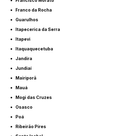
Francisco Morato
Franco da Rocha
Guarulhos
Itapecerica da Serra
Itapevi
Itaquaquecetuba
Jandira
Jundiaí
Mairiporã
Mauá
Mogi das Cruzes
Osasco
Poá
Ribeirão Pires