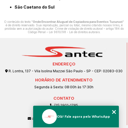
São Caetano do Sul
O conteúdo do texto "
Onde Encontrar Aluguel de Copiadora para Eventos Tucuruvi
"
é de direito reservado. Sua reprodução, parcial ou total, mesmo citando nossos links, é
proibida sem a autorização do autor. Crime de violação de direito autoral – artigo 184 do
Código Penal –
Lei 9610/98 - Lei de direitos autorais
.
ENDEREÇO
R. Lontra, 137 - Vila Isolina Mazzei São Paulo - SP - CEP: 02083-030
HORÁRIO DE ATENDIMENTO
Segunda à Sexta: 08:00h às 17:30h
CONTATO
(11) 2901-1785
(11) 99239-1832
Olá! Fale agora pelo WhatsApp
atendimento@santeccopiadoras.com.br