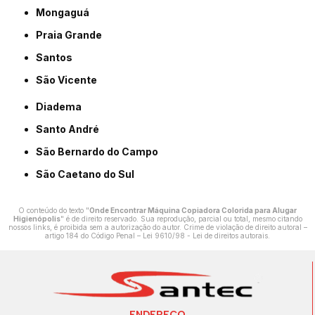
Mongaguá
Praia Grande
Santos
São Vicente
Diadema
Santo André
São Bernardo do Campo
São Caetano do Sul
O conteúdo do texto "
Onde Encontrar Máquina Copiadora Colorida para Alugar
Higienópolis
" é de direito reservado. Sua reprodução, parcial ou total, mesmo citando
nossos links, é proibida sem a autorização do autor. Crime de violação de direito autoral –
artigo 184 do Código Penal –
Lei 9610/98 - Lei de direitos autorais
.
ENDEREÇO