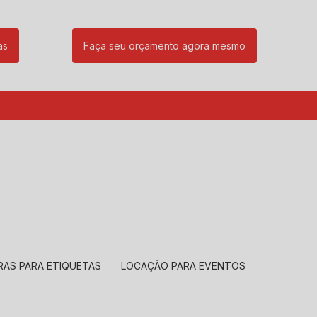
as
Faça seu orçamento agora mesmo
85
(11) 99239-1832
atendimento@santeccopiadoras.com.br
RAS PARA ETIQUETAS
LOCAÇÃO PARA EVENTOS