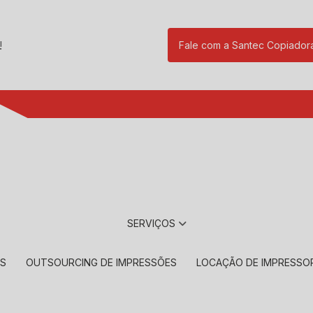
!
Fale com a Santec Copiador
(11) 2901-17
SERVIÇOS
RS
OUTSOURCING DE IMPRESSÕES
LOCAÇÃO DE IMPRESSO