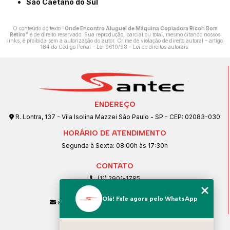
São Caetano do Sul
O conteúdo do texto "
Onde Encontro Aluguel de Máquina Copiadora Ricoh Bom
Retiro
" é de direito reservado. Sua reprodução, parcial ou total, mesmo citando nossos
links, é proibida sem a autorização do autor. Crime de violação de direito autoral – artigo
184 do Código Penal –
Lei 9610/98 - Lei de direitos autorais
.
ENDEREÇO
R. Lontra, 137 - Vila Isolina Mazzei São Paulo - SP - CEP: 02083-030
HORÁRIO DE ATENDIMENTO
Segunda à Sexta: 08:00h às 17:30h
CONTATO
(11) 2901-1785
(11) 99239-1832
Olá! Fale agora pelo WhatsApp
atendimento@santeccopiadoras.com.br
MENU