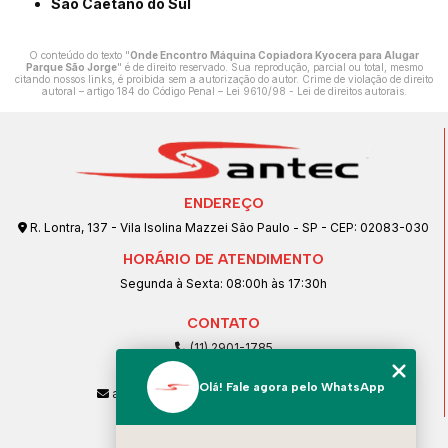
São Caetano do Sul
O conteúdo do texto "
Onde Encontro Máquina Copiadora Kyocera para Alugar
Parque São Jorge
" é de direito reservado. Sua reprodução, parcial ou total, mesmo
citando nossos links, é proibida sem a autorização do autor. Crime de violação de direito
autoral – artigo 184 do Código Penal –
Lei 9610/98 - Lei de direitos autorais
.
ENDEREÇO
R. Lontra, 137 - Vila Isolina Mazzei São Paulo - SP - CEP: 02083-030
HORÁRIO DE ATENDIMENTO
Segunda à Sexta: 08:00h às 17:30h
CONTATO
(11) 2901-1785
(11) 99239-1832
Olá! Fale agora pelo WhatsApp
atendimento@santeccopiadoras.com.br
MENU