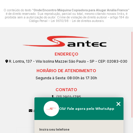
O conteúdo do texto "
Onde Encontro Máquina Copiadora para Alugar Anália Franco
"
é de direito reservado. Sua reprodução, parcial ou total, mesmo citando nossos links, é
proibida sem a autorização do autor. Crime de violação de direito autoral – artigo 184 do
Código Penal –
Lei 9610/98 - Lei de direitos autorais
.
ENDEREÇO
R. Lontra, 137 - Vila Isolina Mazzei São Paulo - SP - CEP: 02083-030
HORÁRIO DE ATENDIMENTO
Segunda à Sexta: 08:00h às 17:30h
CONTATO
(11) 2901-1785
(11) 99239-1832
Olá! Fale agora pelo WhatsApp
atendimento@santeccopiadoras.com.br
MENU
Home
Insira seu telefone