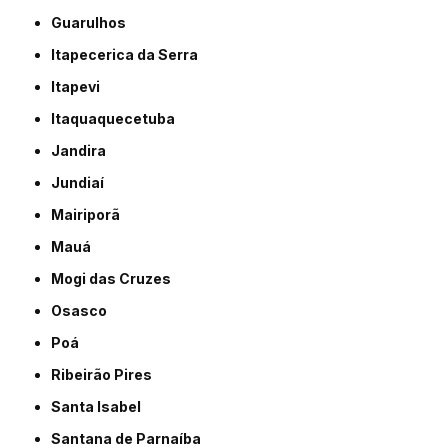
Guarulhos
Itapecerica da Serra
Itapevi
Itaquaquecetuba
Jandira
Jundiaí
Mairiporã
Mauá
Mogi das Cruzes
Osasco
Poá
Ribeirão Pires
Santa Isabel
Santana de Parnaíba