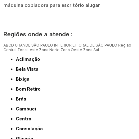
máquina copiadora para escritório alugar
Regiões onde a atende :
ABCD
GRANDE SÃO PAULO
INTERIOR
LITORAL DE SÃO PAULO
Região
Central
Zona Leste
Zona Norte
Zona Oeste
Zona Sul
Aclimação
Bela Vista
Bixiga
Bom Retiro
Brás
Cambuci
Centro
Consolação
Glicério