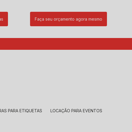
as
Faça seu orçamento agora mesmo
85
(11) 99239-1832
atendimento@santeccopiadoras.com.br
RAS PARA ETIQUETAS
LOCAÇÃO PARA EVENTOS