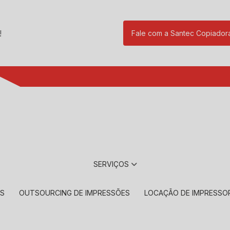
!
Fale com a Santec Copiador
(11) 2901-17
SERVIÇOS
RS
OUTSOURCING DE IMPRESSÕES
LOCAÇÃO DE IMPRESSO