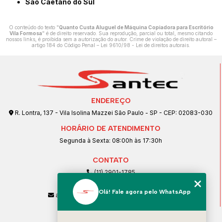
São Caetano do Sul
O conteúdo do texto "
Quanto Custa Aluguel de Máquina Copiadora para Escritório
Vila Formosa
" é de direito reservado. Sua reprodução, parcial ou total, mesmo citando
nossos links, é proibida sem a autorização do autor. Crime de violação de direito autoral –
artigo 184 do Código Penal –
Lei 9610/98 - Lei de direitos autorais
.
ENDEREÇO
R. Lontra, 137 - Vila Isolina Mazzei São Paulo - SP - CEP: 02083-030
HORÁRIO DE ATENDIMENTO
Segunda à Sexta: 08:00h às 17:30h
CONTATO
(11) 2901-1785
(11) 99239-1832
Olá! Fale agora pelo WhatsApp
atendimento@santeccopiadoras.com.br
MENU