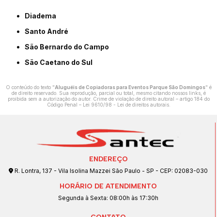
Diadema
Santo André
São Bernardo do Campo
São Caetano do Sul
O conteúdo do texto "
Aluguéis de Copiadoras para Eventos Parque São Domingos
" é
de direito reservado. Sua reprodução, parcial ou total, mesmo citando nossos links, é
proibida sem a autorização do autor. Crime de violação de direito autoral – artigo 184 do
Código Penal –
Lei 9610/98 - Lei de direitos autorais
.
ENDEREÇO
R. Lontra, 137 - Vila Isolina Mazzei São Paulo - SP - CEP: 02083-030
HORÁRIO DE ATENDIMENTO
Segunda à Sexta: 08:00h às 17:30h