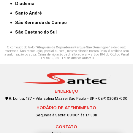
Diadema
Santo André
São Bernardo do Campo
São Caetano do Sul
O conteúdo do texto "
Aluguéis de Copiadoras Parque São Domingos
" é de direito
reservado. Sua reprodução, parcial ou total, mesmo citando nossos links, é proibida sem
a autorização do autor. Crime de violação de direito autoral – artigo 184 do Código Penal
–
Lei 9610/98 - Lei de direitos autorais
.
ENDEREÇO
R. Lontra, 137 - Vila Isolina Mazzei São Paulo - SP - CEP: 02083-030
HORÁRIO DE ATENDIMENTO
Segunda à Sexta: 08:00h às 17:30h
CONTATO