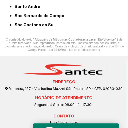
Santo André
São Bernardo do Campo
São Caetano do Sul
O conteúdo do texto "
Aluguéis de Máquinas Copiadoras a Laser São Vicente
" é de
direito reservado. Sua reprodução, parcial ou total, mesmo citando nossos links, é
proibida sem a autorização do autor. Crime de violação de direito autoral – artigo 184 do
Código Penal –
Lei 9610/98 - Lei de direitos autorais
.
ENDEREÇO
R. Lontra, 137 - Vila Isolina Mazzei São Paulo - SP - CEP: 02083-030
HORÁRIO DE ATENDIMENTO
Segunda à Sexta: 08:00h às 17:30h
CONTATO
(11) 2901-1785