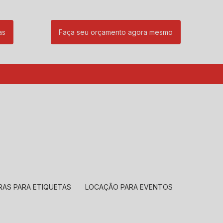
as
Faça seu orçamento agora mesmo
85
(11) 99239-1832
atendimento@santeccopiadoras.com.br
RAS PARA ETIQUETAS
LOCAÇÃO PARA EVENTOS