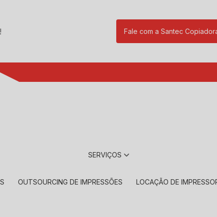
!
Fale com a Santec Copiador
(11) 2901-17
SERVIÇOS
RS
OUTSOURCING DE IMPRESSÕES
LOCAÇÃO DE IMPRESSO