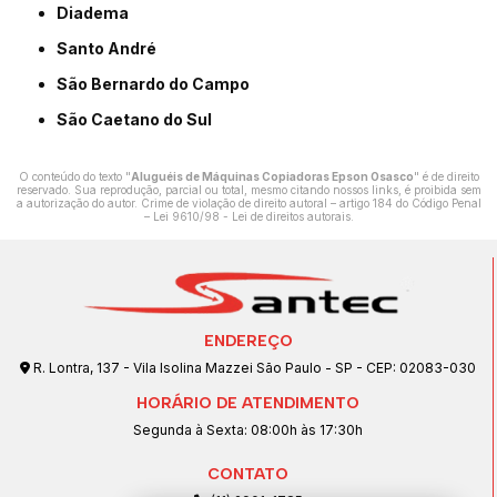
Diadema
Santo André
São Bernardo do Campo
São Caetano do Sul
O conteúdo do texto "
Aluguéis de Máquinas Copiadoras Epson Osasco
" é de direito
reservado. Sua reprodução, parcial ou total, mesmo citando nossos links, é proibida sem
a autorização do autor. Crime de violação de direito autoral – artigo 184 do Código Penal
–
Lei 9610/98 - Lei de direitos autorais
.
ENDEREÇO
R. Lontra, 137 - Vila Isolina Mazzei São Paulo - SP - CEP: 02083-030
HORÁRIO DE ATENDIMENTO
Segunda à Sexta: 08:00h às 17:30h
CONTATO