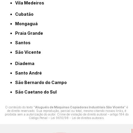
Vila Medeiros
Cubatão
Mongaguá
Praia Grande
Santos
São Vicente
Diadema
Santo André
São Bernardo do Campo
São Caetano do Sul
O conteúdo do texto "
Aluguéis de Máquinas Copiadoras Industriais São Vicente
" é
de direito reservado. Sua reprodução, parcial ou total, mesmo citando nossos links, é
proibida sem a autorização do autor. Crime de violação de direito autoral – artigo 184 do
Código Penal –
Lei 9610/98 - Lei de direitos autorais
.