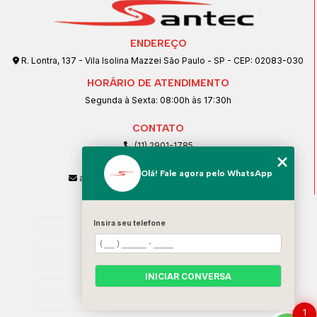
ENDEREÇO
R. Lontra, 137 - Vila Isolina Mazzei São Paulo - SP - CEP: 02083-030
HORÁRIO DE ATENDIMENTO
Segunda à Sexta: 08:00h às 17:30h
CONTATO
(11) 2901-1785
(11) 99239-1832
Olá! Fale agora pelo WhatsApp
atendimento@santeccopiadoras.com.br
MENU
Insira seu telefone
Home
Empresa
SERVIÇOS
INICIAR CONVERSA
Contato
Categorias
1