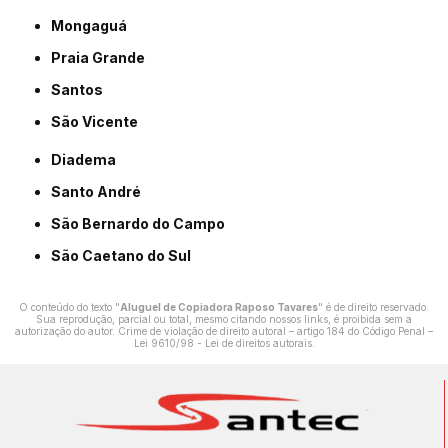
Mongaguá
Praia Grande
Santos
São Vicente
Diadema
Santo André
São Bernardo do Campo
São Caetano do Sul
O conteúdo do texto "
Aluguel de Copiadora Raposo Tavares
" é de direito reservado.
Sua reprodução, parcial ou total, mesmo citando nossos links, é proibida sem a
autorização do autor. Crime de violação de direito autoral – artigo 184 do Código Penal –
Lei 9610/98 - Lei de direitos autorais
.