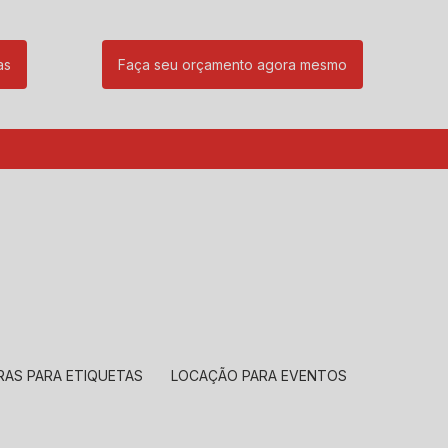
as
Faça seu orçamento agora mesmo
85
(11) 99239-1832
atendimento@santeccopiadoras.com.br
RAS PARA ETIQUETAS
LOCAÇÃO PARA EVENTOS