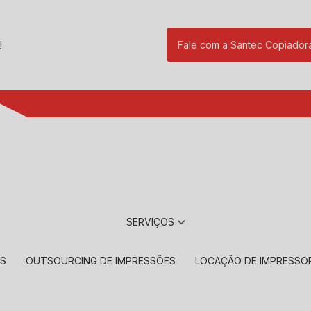
!
Fale com a Santec Copiador
(11) 2901-17
SERVIÇOS
RS
OUTSOURCING DE IMPRESSÕES
LOCAÇÃO DE IMPRESSO