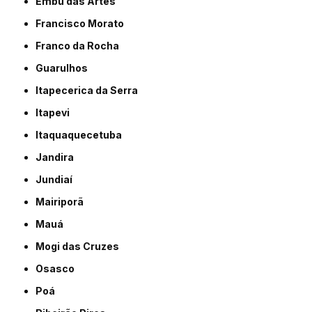
Embu das Artes
Francisco Morato
Franco da Rocha
Guarulhos
Itapecerica da Serra
Itapevi
Itaquaquecetuba
Jandira
Jundiaí
Mairiporã
Mauá
Mogi das Cruzes
Osasco
Poá