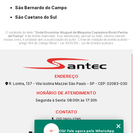
São Bernardo do Campo
São Caetano do Sul
O conteúdo do texto "
Onde Encontrar Aluguel de Máquina Copiadora Ricoh Penha
de França
" é de direito reservado. Sua reprodução, parcial ou total, mesmo citando
nossos links, é proibida sem a autorização do autor. Crime de violação de direito autoral –
artigo 184 do Código Penal –
Lei 9610/98 - Lei de direitos autorais
.
ENDEREÇO
R. Lontra, 137 - Vila Isolina Mazzei São Paulo - SP - CEP: 02083-030
HORÁRIO DE ATENDIMENTO
Segunda à Sexta: 08:00h às 17:30h
CONTATO
(11) 2901-1785
(11) 99239-1832
Olá! Fale agora pelo WhatsApp
atendimento@santeccopiadoras.com.br