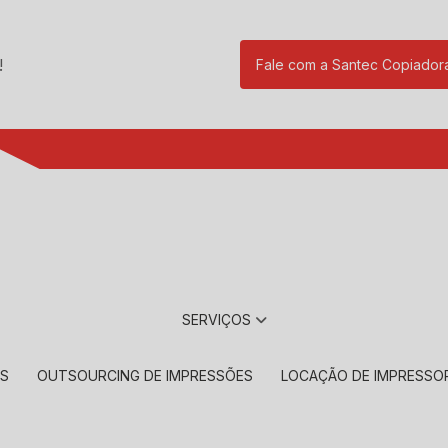
!
Fale com a Santec Copiador
(11) 2901-17
SERVIÇOS
RS
OUTSOURCING DE IMPRESSÕES
LOCAÇÃO DE IMPRESSO