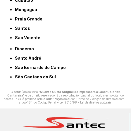
Cubatão
Mongaguá
Praia Grande
Santos
São Vicente
Diadema
Santo André
São Bernardo do Campo
São Caetano do Sul
O conteúdo do texto "
Quanto Custa Aluguel de Impressora a Laser Colorida
Cantareira
" é de direito reservado. Sua reprodução, parcial ou total, mesmo citando
nossos links, é proibida sem a autorização do autor. Crime de violação de direito autoral –
artigo 184 do Código Penal –
Lei 9610/98 - Lei de direitos autorais
.