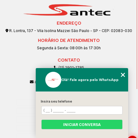
ENDEREÇO
R. Lontra, 137 - Vila Isolina Mazzei São Paulo - SP - CEP: 02083-030
HORÁRIO DE ATENDIMENTO
Segunda à Sexta: 08:00h às 17:30h
CONTATO
(11) 2901-1785
(11) 99239-1832
Olá! Fale agora pelo WhatsApp
atendimento@santeccopiadoras.com.br
MENU
Insira seu telefone
Home
Empresa
SERVIÇOS
INICIAR CONVERSA
Contato
Categorias