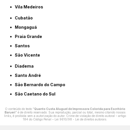
Vila Medeiros
Cubatão
Mongaguá
Praia Grande
Santos
São Vicente
Diadema
Santo André
São Bernardo do Campo
São Caetano do Sul
O conteúdo do texto "
Quanto Custa Aluguel de Impressora Colorida para Escritório
Barueri
" é de direito reservado. Sua reprodução, parcial ou total, mesmo citando nossos
links, é proibida sem a autorização do autor. Crime de violação de direito autoral – artigo
184 do Código Penal –
Lei 9610/98 - Lei de direitos autorais
.