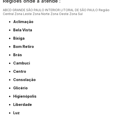
Regiões onde a atende :
ABCD
GRANDE SÃO PAULO
INTERIOR
LITORAL DE SÃO PAULO
Região
Central
Zona Leste
Zona Norte
Zona Oeste
Zona Sul
Aclimação
Bela Vista
Bixiga
Bom Retiro
Brás
Cambuci
Centro
Consolação
Glicério
Higienópolis
Liberdade
Luz