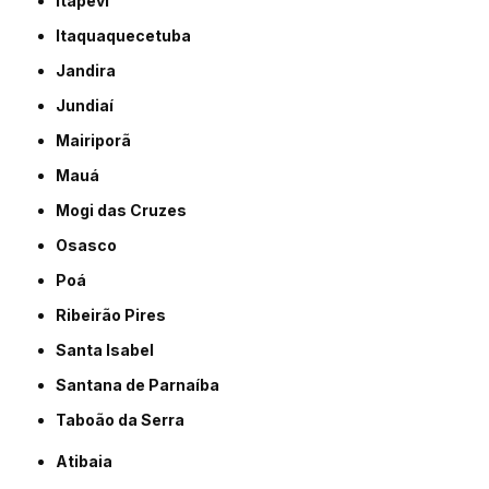
Itapevi
Itaquaquecetuba
Jandira
Jundiaí
Mairiporã
Mauá
Mogi das Cruzes
Osasco
Poá
Ribeirão Pires
Santa Isabel
Santana de Parnaíba
Taboão da Serra
Atibaia