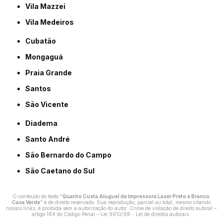
Vila Mazzei
Vila Medeiros
Cubatão
Mongaguá
Praia Grande
Santos
São Vicente
Diadema
Santo André
São Bernardo do Campo
São Caetano do Sul
O conteúdo do texto "
Quanto Custa Aluguel de Impressora Laser Preto e Branco
Casa Verde
" é de direito reservado. Sua reprodução, parcial ou total, mesmo citando
nossos links, é proibida sem a autorização do autor. Crime de violação de direito autoral –
artigo 184 do Código Penal –
Lei 9610/98 - Lei de direitos autorais
.