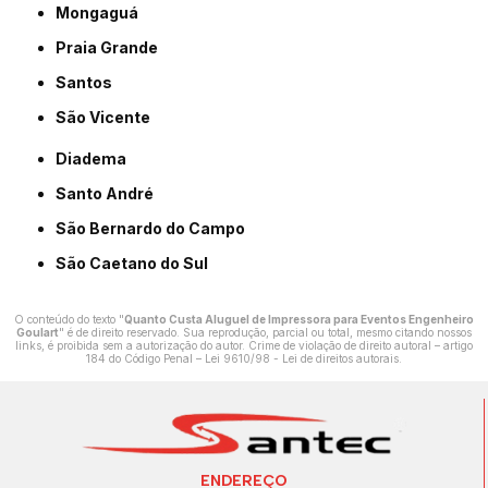
Mongaguá
Praia Grande
Santos
São Vicente
Diadema
Santo André
São Bernardo do Campo
São Caetano do Sul
O conteúdo do texto "
Quanto Custa Aluguel de Impressora para Eventos Engenheiro
Goulart
" é de direito reservado. Sua reprodução, parcial ou total, mesmo citando nossos
links, é proibida sem a autorização do autor. Crime de violação de direito autoral – artigo
184 do Código Penal –
Lei 9610/98 - Lei de direitos autorais
.
ENDEREÇO