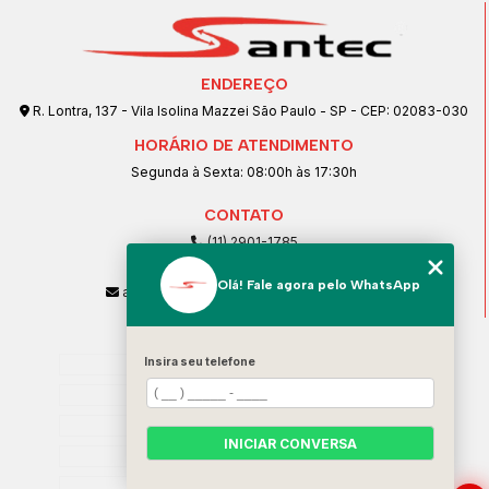
ENDEREÇO
R. Lontra, 137 - Vila Isolina Mazzei São Paulo - SP - CEP: 02083-030
HORÁRIO DE ATENDIMENTO
Segunda à Sexta: 08:00h às 17:30h
CONTATO
(11) 2901-1785
(11) 99239-1832
Olá! Fale agora pelo WhatsApp
atendimento@santeccopiadoras.com.br
MENU
Insira seu telefone
Home
Empresa
SERVIÇOS
INICIAR CONVERSA
Contato
Categorias