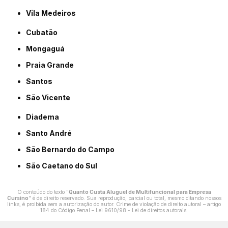
Vila Medeiros
Cubatão
Mongaguá
Praia Grande
Santos
São Vicente
Diadema
Santo André
São Bernardo do Campo
São Caetano do Sul
O conteúdo do texto "
Quanto Custa Aluguel de Multifuncional para Empresa
Cursino
" é de direito reservado. Sua reprodução, parcial ou total, mesmo citando nossos
links, é proibida sem a autorização do autor. Crime de violação de direito autoral – artigo
184 do Código Penal –
Lei 9610/98 - Lei de direitos autorais
.