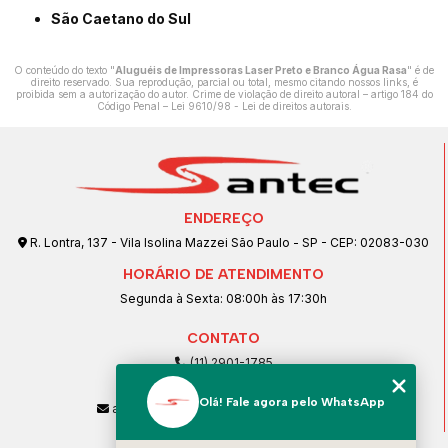
São Caetano do Sul
O conteúdo do texto "
Aluguéis de Impressoras Laser Preto e Branco Água Rasa
" é de
direito reservado. Sua reprodução, parcial ou total, mesmo citando nossos links, é
proibida sem a autorização do autor. Crime de violação de direito autoral – artigo 184 do
Código Penal –
Lei 9610/98 - Lei de direitos autorais
.
ENDEREÇO
R. Lontra, 137 - Vila Isolina Mazzei São Paulo - SP - CEP: 02083-030
HORÁRIO DE ATENDIMENTO
Segunda à Sexta: 08:00h às 17:30h
CONTATO
(11) 2901-1785
(11) 99239-1832
Olá! Fale agora pelo WhatsApp
atendimento@santeccopiadoras.com.br