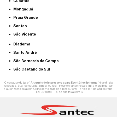
Cubatão
Mongaguá
Praia Grande
Santos
São Vicente
Diadema
Santo André
São Bernardo do Campo
São Caetano do Sul
O conteúdo do texto "
Aluguéis de Impressoras para Escritórios Ipiranga
" é de direito
reservado. Sua reprodução, parcial ou total, mesmo citando nossos links, é proibida sem
a autorização do autor. Crime de violação de direito autoral – artigo 184 do Código Penal
–
Lei 9610/98 - Lei de direitos autorais
.