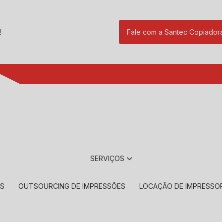
!
Fale com a Santec Copiador
(11) 2901-17
SERVIÇOS
RS
OUTSOURCING DE IMPRESSÕES
LOCAÇÃO DE IMPRESSO