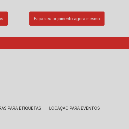
as
Faça seu orçamento agora mesmo
85
(11) 99239-1832
atendimento@santeccopiadoras.com.br
RAS PARA ETIQUETAS
LOCAÇÃO PARA EVENTOS