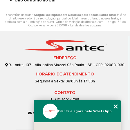
O conteúdo do texto "
Aluguel de Impressora Colorida para Escola Santo André
" é de
direito reservado. Sua reprodução, parcial ou total, mesmo citando nossos links, é
proibida sem a autorização do autor. Crime de violação de direito autoral – artigo 184 do
Código Penal –
Lei 9610/98 - Lei de direitos autorais
.
ENDEREÇO
R. Lontra, 137 - Vila Isolina Mazzei São Paulo - SP - CEP: 02083-030
HORÁRIO DE ATENDIMENTO
Segunda à Sexta: 08:00h às 17:30h
CONTATO
(11) 2901-1785
(11) 99239-1832
Olá! Fale agora pelo WhatsApp
atendimento@santeccopiadoras.com.br
MENU