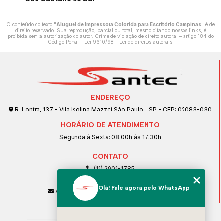
O conteúdo do texto "
Aluguel de Impressora Colorida para Escritório Campinas
" é de
direito reservado. Sua reprodução, parcial ou total, mesmo citando nossos links, é
proibida sem a autorização do autor. Crime de violação de direito autoral – artigo 184 do
Código Penal –
Lei 9610/98 - Lei de direitos autorais
.
ENDEREÇO
R. Lontra, 137 - Vila Isolina Mazzei São Paulo - SP - CEP: 02083-030
HORÁRIO DE ATENDIMENTO
Segunda à Sexta: 08:00h às 17:30h
CONTATO
(11) 2901-1785
(11) 99239-1832
Olá! Fale agora pelo WhatsApp
atendimento@santeccopiadoras.com.br
MENU