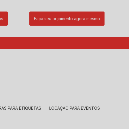
as
Faça seu orçamento agora mesmo
85
(11) 99239-1832
atendimento@santeccopiadoras.com.br
RAS PARA ETIQUETAS
LOCAÇÃO PARA EVENTOS