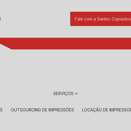
!
Fale com a Santec Copiador
(11) 2901-17
SERVIÇOS
RS
OUTSOURCING DE IMPRESSÕES
LOCAÇÃO DE IMPRESSO