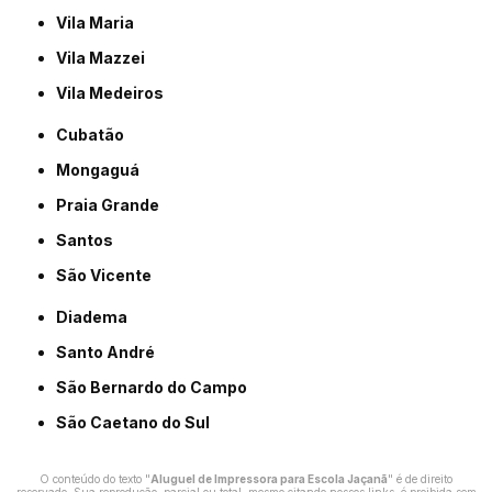
Vila Maria
Vila Mazzei
Vila Medeiros
Cubatão
Mongaguá
Praia Grande
Santos
São Vicente
Diadema
Santo André
São Bernardo do Campo
São Caetano do Sul
O conteúdo do texto "
Aluguel de Impressora para Escola Jaçanã
" é de direito