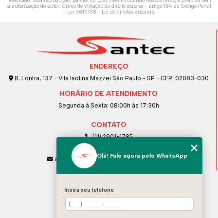
reservado. Sua reprodução, parcial ou total, mesmo citando nossos links, é proibida sem
a autorização do autor. Crime de violação de direito autoral – artigo 184 do Código Penal
–
Lei 9610/98 - Lei de direitos autorais
.
ENDEREÇO
R. Lontra, 137 - Vila Isolina Mazzei São Paulo - SP - CEP: 02083-030
HORÁRIO DE ATENDIMENTO
Segunda à Sexta: 08:00h às 17:30h
CONTATO
(11) 2901-1785
(11) 99239-1832
Olá! Fale agora pelo WhatsApp
atendimento@santeccopiadoras.com.br
MENU
Insira seu telefone
Home
Empresa