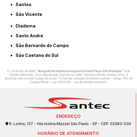
Santos
São Vicente
Diadema
Santo André
São Bernardo do Campo
São Caetano do Sul
O conteúdo do texto "
Aluguel de Impressora para Escola Preço Vila Romana
" é de
direito reservado. Sua reprodução, parcial ou total, mesmo citando nossos links, é
proibida sem a autorização do autor. Crime de violação de direito autoral – artigo 184 do
Código Penal –
Lei 9610/98 - Lei de direitos autorais
.
ENDEREÇO
R. Lontra, 137 - Vila Isolina Mazzei São Paulo - SP - CEP: 02083-030
HORÁRIO DE ATENDIMENTO