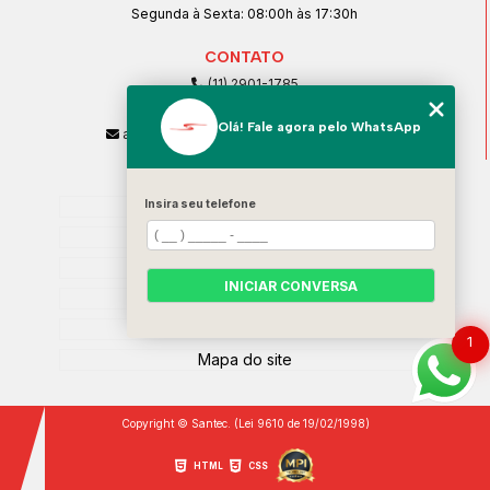
Segunda à Sexta: 08:00h às 17:30h
CONTATO
(11) 2901-1785
(11) 99239-1832
Olá! Fale agora pelo WhatsApp
atendimento@santeccopiadoras.com.br
MENU
Insira seu telefone
Home
Empresa
SERVIÇOS
INICIAR CONVERSA
Contato
Categorias
1
Mapa do site
Copyright © Santec. (Lei 9610 de 19/02/1998)
HTML
CSS