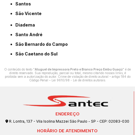
Santos
São Vicente
Diadema
Santo André
São Bernardo do Campo
São Caetano do Sul
O conteúdo do texto "
Aluguel de Impressora Preto e Branco Preço Embu Guaçú
" é de
direito reservado. Sua reprodução, parcial ou total, mesmo citando nossos links, é
proibida sem a autorização do autor. Crime de violação de direito autoral – artigo 184 do
Código Penal –
Lei 9610/98 - Lei de direitos autorais
.
ENDEREÇO
R. Lontra, 137 - Vila Isolina Mazzei São Paulo - SP - CEP: 02083-030
HORÁRIO DE ATENDIMENTO