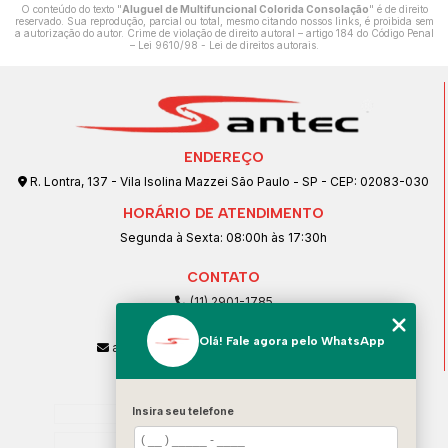
O conteúdo do texto "
Aluguel de Multifuncional Colorida Consolação
" é de direito
reservado. Sua reprodução, parcial ou total, mesmo citando nossos links, é proibida sem
a autorização do autor. Crime de violação de direito autoral – artigo 184 do Código Penal
–
Lei 9610/98 - Lei de direitos autorais
.
ENDEREÇO
R. Lontra, 137 - Vila Isolina Mazzei São Paulo - SP - CEP: 02083-030
HORÁRIO DE ATENDIMENTO
Segunda à Sexta: 08:00h às 17:30h
CONTATO
(11) 2901-1785
(11) 99239-1832
Olá! Fale agora pelo WhatsApp
atendimento@santeccopiadoras.com.br
MENU
Insira seu telefone
Home
Empresa