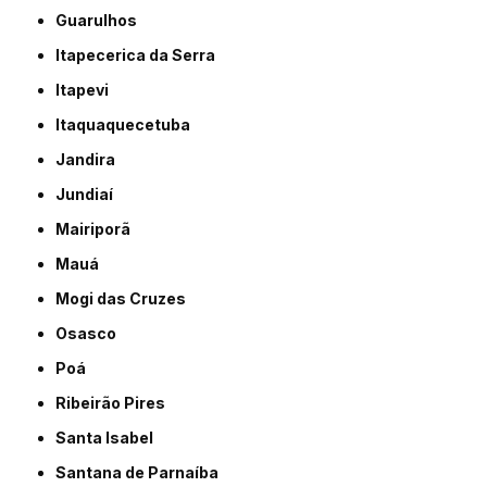
Guarulhos
Itapecerica da Serra
Itapevi
Itaquaquecetuba
Jandira
Jundiaí
Mairiporã
Mauá
Mogi das Cruzes
Osasco
Poá
Ribeirão Pires
Santa Isabel
Santana de Parnaíba