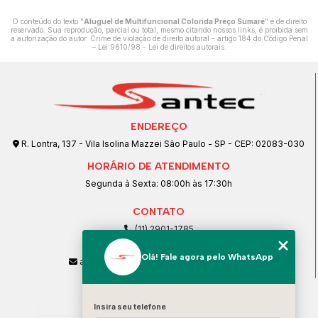
O conteúdo do texto "
Aluguel de Multifuncional Colorida Preço Sumaré
" é de direito
reservado. Sua reprodução, parcial ou total, mesmo citando nossos links, é proibida sem
a autorização do autor. Crime de violação de direito autoral – artigo 184 do Código Penal
–
Lei 9610/98 - Lei de direitos autorais
.
ENDEREÇO
R. Lontra, 137 - Vila Isolina Mazzei São Paulo - SP - CEP: 02083-030
HORÁRIO DE ATENDIMENTO
Segunda à Sexta: 08:00h às 17:30h
CONTATO
(11) 2901-1785
(11) 99239-1832
Olá! Fale agora pelo WhatsApp
atendimento@santeccopiadoras.com.br
MENU
Insira seu telefone
Home