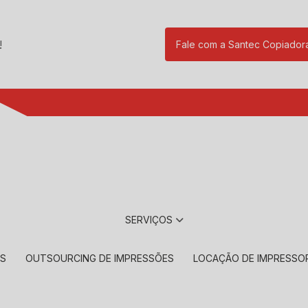
!
Fale com a Santec Copiador
(11) 2901-17
SERVIÇOS
RS
OUTSOURCING DE IMPRESSÕES
LOCAÇÃO DE IMPRESSO