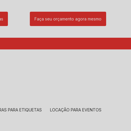
as
Faça seu orçamento agora mesmo
85
(11) 99239-1832
atendimento@santeccopiadoras.com.br
RAS PARA ETIQUETAS
LOCAÇÃO PARA EVENTOS