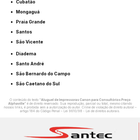
Cubatão
Mongaguá
Praia Grande
Santos
São Vicente
Diadema
Santo André
São Bernardo do Campo
São Caetano do Sul
O conteúdo do texto "
Aluguel de Impressoras Canon para Consultórios Preço
Alphaville
" é de direito reservado. Sua reprodução, parcial ou total, mesmo citando
nossos links, é proibida sem a autorização do autor. Crime de violação de direito autoral –
artigo 184 do Código Penal –
Lei 9610/98 - Lei de direitos autorais
.