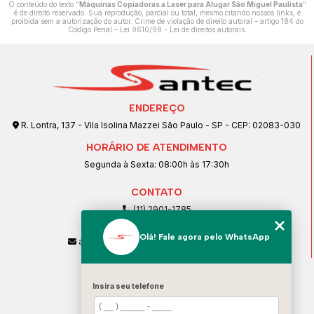
O conteúdo do texto "
Máquinas Copiadoras a Laser para Alugar São Miguel Paulista
"
é de direito reservado. Sua reprodução, parcial ou total, mesmo citando nossos links, é
proibida sem a autorização do autor. Crime de violação de direito autoral – artigo 184 do
Código Penal –
Lei 9610/98 - Lei de direitos autorais
.
ENDEREÇO
R. Lontra, 137 - Vila Isolina Mazzei São Paulo - SP - CEP: 02083-030
HORÁRIO DE ATENDIMENTO
Segunda à Sexta: 08:00h às 17:30h
CONTATO
(11) 2901-1785
(11) 99239-1832
Olá! Fale agora pelo WhatsApp
atendimento@santeccopiadoras.com.br
MENU
Insira seu telefone
Home
Empresa